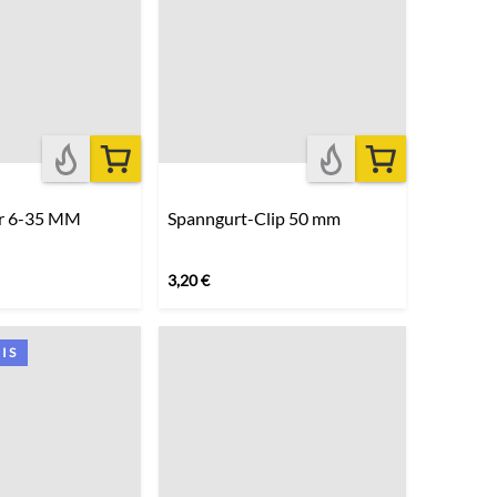
er 6-35 MM
Spanngurt-Clip 50 mm
3,20
€
IS