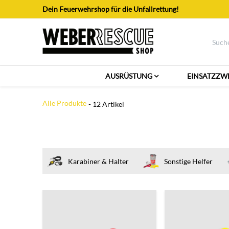
Zum Inhalt springen
Dein Feuerwehrshop für die Unfallrettung!
AUSRÜSTUNG
EINSATZZW
Alle Produkte
- 12 Artikel
Karabiner & Halter
Sonstige Helfer