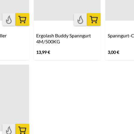
ler
Ergolash Buddy Spanngurt
Spanngurt-C
4M/500KG
13,99
€
3,00
€