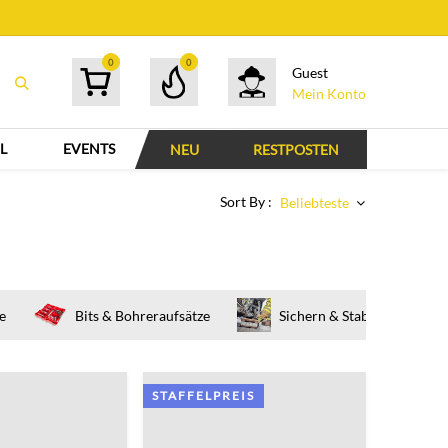
0
0
Guest
Mein Konto
L
EVENTS
NEU
RESTPOSTEN
Sort By :
Beliebteste
e
Bits & Bohreraufsätze
Sichern & Stabilisieren
STAFFELPREIS