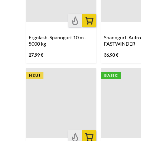
Ergolash-Spanngurt 10 m -
Spanngurt-Aufrol
5000 kg
FASTWINDER
27,99
€
36,90
€
NEU!
BASIC