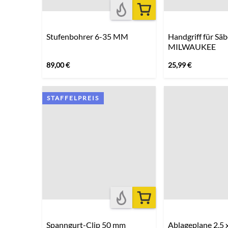
Stufenbohrer 6-35 MM
Handgriff für Säb
MILWAUKEE
89,00
€
25,99
€
STAFFELPREIS
Spanngurt-Clip 50 mm
Ablageplane 2,5 