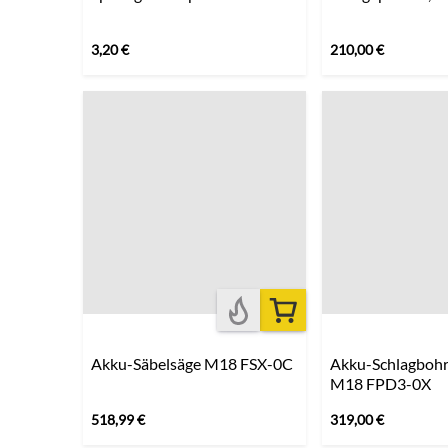
3,20
€
210,00
€
Akku-Säbelsäge M18 FSX-0C
Akku-Schlagbohr
M18 FPD3-0X
518,99
€
319,00
€