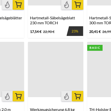
elsägeblätter
Hartmetall-Säbelsägeblatt
Hartmetall-S
230 mm TORCH
300 mm TO
23%
17,54
€
22,90
€
20,41
€
26,99
BASIC
x 2,0 m
Werkzeugsicherung 6,8 kg
TH-Holster 