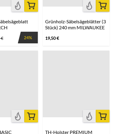
äbelsägeblatt
Grünholz-Säbelsägeblätter (3
RCH
Stück) 240 mm MILWAUKEE
24%
€
19,50
€
BASIC
TH-Holster PREMIUM