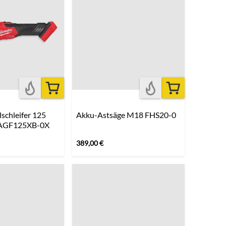
schleifer 125
Akku-Astsäge M18 FHS20-0
AGF125XB-0X
389,00
€