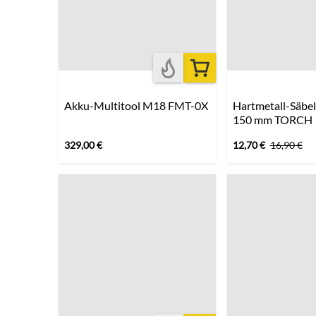
Akku-Multitool M18 FMT-0X
Hartmetall-Säbel
150 mm TORCH
329,00
€
12,70
€
16,90
€