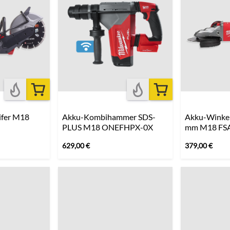
ifer M18
Akku-Kombihammer SDS-
Akku-Winkel
PLUS M18 ONEFHPX-0X
mm M18 FS
629,00
€
379,00
€