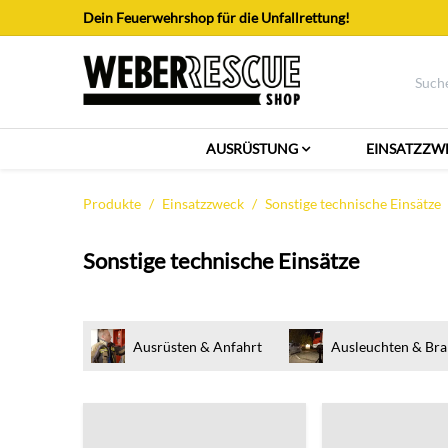
Zum Inhalt springen
Dein Feuerwehrshop für die Unfallrettung!
AUSRÜSTUNG
EINSATZZW
Produkte
Einsatzzweck
Sonstige technische Einsätze
Sonstige technische Einsätze
Ausrüsten & Anfahrt
Ausleuchten & Bra