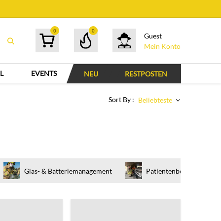
0
0
Guest
Mein Konto
L
EVENTS
NEU
RESTPOSTEN
Sort By :
Beliebteste
Glas- & Batteriemanagement
Patientenbetreuung & -