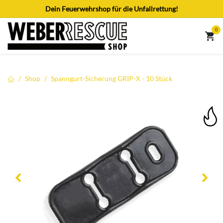
Zum Inhalt springen
Dein Feuerwehrshop für die Unfallrettung!
0
Shop
Spanngurt-Sicherung GRIP-X - 10 Stück