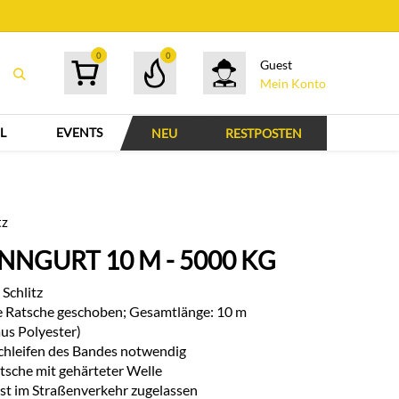
0
0
Guest
Mein Konto
L
EVENTS
NEU
RESTPOSTEN
tz
NGURT 10 M - 5000 KG
 Schlitz
die Ratsche geschoben; Gesamtlänge: 10 m
us Polyester)
chleifen des Bandes notwendig
tsche mit gehärteter Welle
ist im Straßenverkehr zugelassen