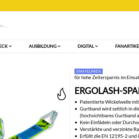
ECK
AUSBILDUNG
DIGITAL
FANARTIKE
STAFFELPREIS
für hohe Zeitersparnis im Einsa
ERGOLASH-SPAN
•
Patentierte Wickelwelle mit
•
Gurtband wird seitlich in 
(hochsichtbares Gurtband a
•
Kein Einfädeln oder Durchs
•
Verstärkte und verzinkte Ra
•
Erfüllt die EN 12195-2 und 