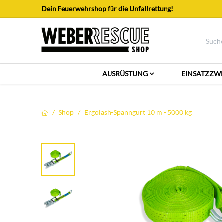
Zum Inhalt springen
Dein Feuerwehrshop für die Unfallrettung!
AUSRÜSTUNG
EINSATZZW
Shop
Ergolash-Spanngurt 10 m - 5000 kg