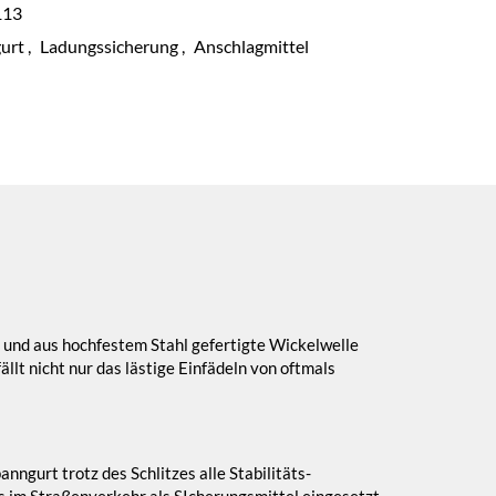
13
urt
,
Ladungssicherung
,
Anschlagmittel
 und aus hochfestem Stahl gefertigte Wickelwelle
llt nicht nur das lästige Einfädeln von oftmals
nngurt trotz des Schlitzes alle Stabilitäts-
 im Straßenverkehr als SIcherungsmittel eingesetzt