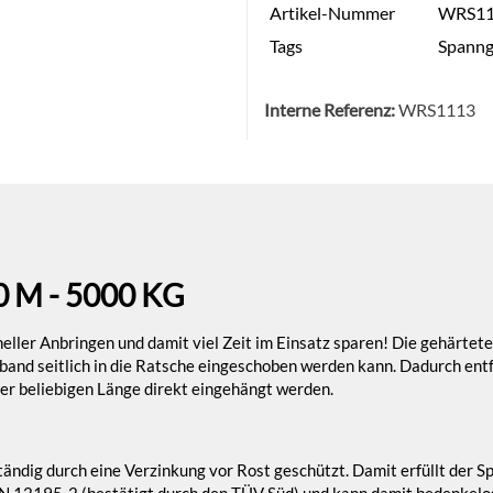
Artikel-Nummer
WRS11
Tags
Spanng
Interne Referenz:
WRS1113
M - 5000 KG
er Anbringen und damit viel Zeit im Einsatz sparen! Die gehärtete
tband seitlich in die Ratsche eingeschoben werden kann. Dadurch entfä
er beliebigen Länge direkt eingehängt werden.
ändig durch eine Verzinkung vor Rost geschützt. Damit erfüllt der Spa
N 12195-2 (bestätigt durch den TÜV Süd) und kann damit bedenkelos