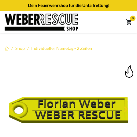
Zum Inhalt springen
Dein Feuerwehrshop für die Unfallrettung!
0
Shop
Individueller Nametag - 2 Zeilen