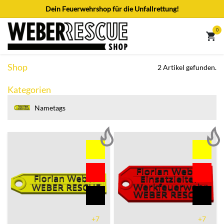
Zum Inhalt springen
Dein Feuerwehrshop für die Unfallrettung!
0
Shop
2 Artikel gefunden.
Kategorien
Nametags
+7
+7