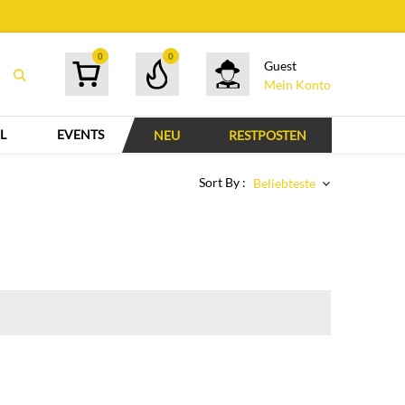
0
0
Guest
Mein Konto
L
EVENTS
NEU
RESTPOSTEN
Sort By :
Beliebteste