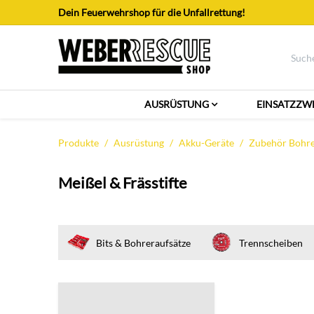
Zum Inhalt springen
Dein Feuerwehrshop für die Unfallrettung!
AUSRÜSTUNG
EINSATZZW
Produkte
Ausrüstung
Akku-Geräte
Zubehör Bohrer
Meißel & Frässtifte
Bits & Bohreraufsätze
Trennscheiben