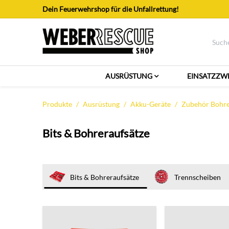
Zum Inhalt springen
Dein Feuerwehrshop für die Unfallrettung!
AUSRÜSTUNG
EINSATZZW
Produkte
Ausrüstung
Akku-Geräte
Zubehör Bohrer
Bits & Bohreraufsätze
Bits & Bohreraufsätze
Trennscheiben