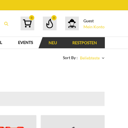
0
0
Guest
Mein Konto
L
EVENTS
NEU
RESTPOSTEN
Sort By :
Beliebteste