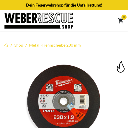
Zum Inhalt springen
Dein Feuerwehrshop für die Unfallrettung!
0
Shop
Metall-Trennscheibe 230 mm