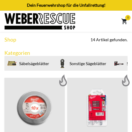
Zum Inhalt springen
Dein Feuerwehrshop für die Unfallrettung!
0
Shop
14 Artikel gefunden.
Kategorien
Säbelsägeblätter
Sonstige Sägeblätter
Sä