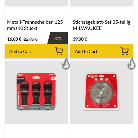
Metall-Trennscheiben 125
Stichsägeblatt-Set 35-teilig
mm (10 Stück)
MILWAUKEE
30%
16,03
€
22,90
€
39,00
€
Add to Cart
Add to Cart