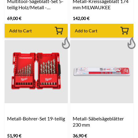
Multitool-Sägeblatt-Set 5-
Metall-Kreissägeblatt 174
teilig Holz/Metall -
mm MILWAUKEE
Milwaukee
69,00
€
142,00
€
Add to Cart
Add to Cart
Metall-Bohrer-Set 19-teilig
Metall-Säbelsägeblätter
230 mm
51,90
€
36,90
€