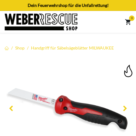
Zum Inhalt springen
Dein Feuerwehrshop für die Unfallrettung!
0
Shop
Handgriff für Säbelsägeblätter MILWAUKEE