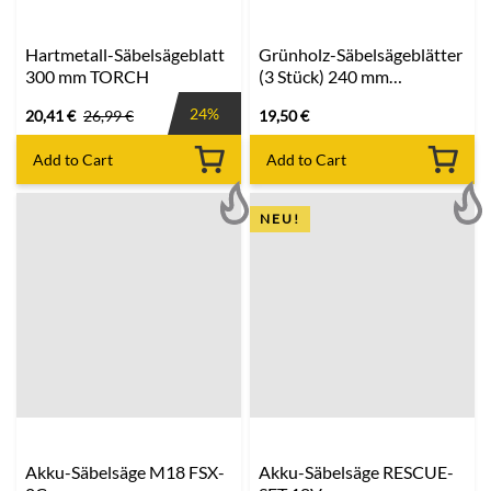
Hartmetall-Säbelsägeblatt
Grünholz-Säbelsägeblätter
300 mm TORCH
(3 Stück) 240 mm
MILWAUKEE
24%
20,41
€
26,99
€
19,50
€
Add to Cart
Add to Cart
NEU!
Akku-Säbelsäge M18 FSX-
Akku-Säbelsäge RESCUE-