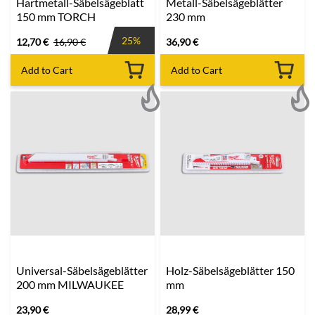
Hartmetall-Säbelsägeblatt
Metall-Säbelsägeblätter
150 mm TORCH
230 mm
25%
12,70
€
16,90
€
36,90
€
Add to Cart
Add to Cart
Universal-Säbelsägeblätter
Holz-Säbelsägeblätter 150
200 mm MILWAUKEE
mm
23,90
€
28,99
€