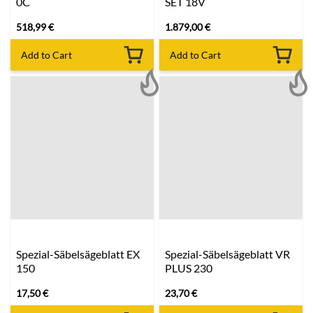
0C
SET 18V
518,99
€
1.879,00
€
Add to Cart
Add to Cart
Spezial-Säbelsägeblatt EX
Spezial-Säbelsägeblatt VR
150
PLUS 230
17,50
€
23,70
€