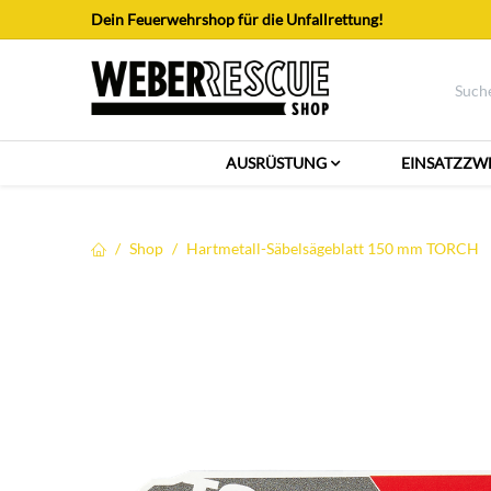
Zum Inhalt springen
Dein Feuerwehrshop für die Unfallrettung!
AUSRÜSTUNG
EINSATZZW
Shop
Hartmetall-Säbelsägeblatt 150 mm TORCH