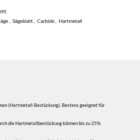
495
säge
,
Sägeblatt
,
Carbide
,
Hartmetall
en (Hartmetall-Bestückung). Bestens geeignet für
Durch die Hartmetallbestückung können bis zu 25%