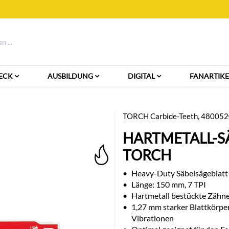
ECK
AUSBILDUNG
DIGITAL
FANARTIKE
TORCH Carbide-Teeth, 48005
HARTMETALL-S
TORCH
•
Heavy-Duty Säbelsägeblatt 
•
Länge: 150 mm, 7 TPI
•
Hartmetall bestückte Zähne
•
1,27 mm starker Blattkörper 
Vibrationen