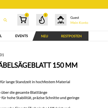
0
0
Guest
Mein Konto
L
EVENTS
NEU
RESTPOSTEN
201
ÄBELSÄGEBLATT 150 MM
für lange Standzeit in hochfestem Material
 über die gesamte Blattlänge
für hohe Stabilität, präzise Schnitte und geringe