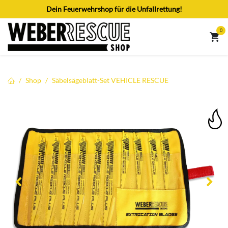
Zum Inhalt springen
Dein Feuerwehrshop für die Unfallrettung!
0
Shop
Säbelsägeblatt-Set VEHICLE RESCUE