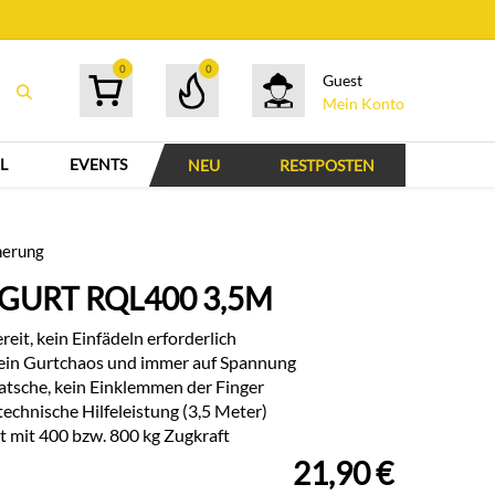
0
0
Guest
Mein Konto
L
EVENTS
NEU
RESTPOSTEN
herung
GURT RQL400 3,5M
ereit, kein Einfädeln erforderlich
kein Gurtchaos und immer auf Spannung
atsche, kein Einklemmen der Finger
technische Hilfeleistung (3,5 Meter)
t mit 400 bzw. 800 kg Zugkraft
21,90
€