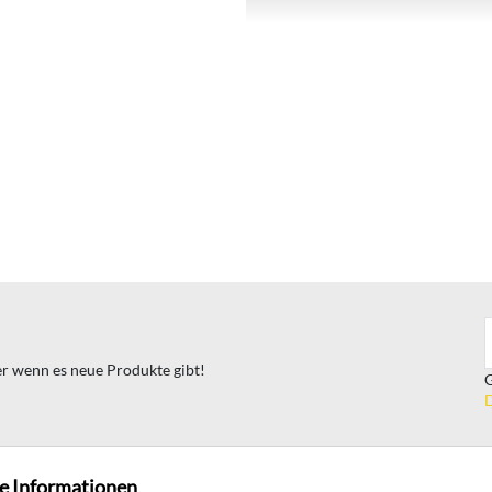
ter wenn es neue Produkte gibt!
G
D
e Informationen