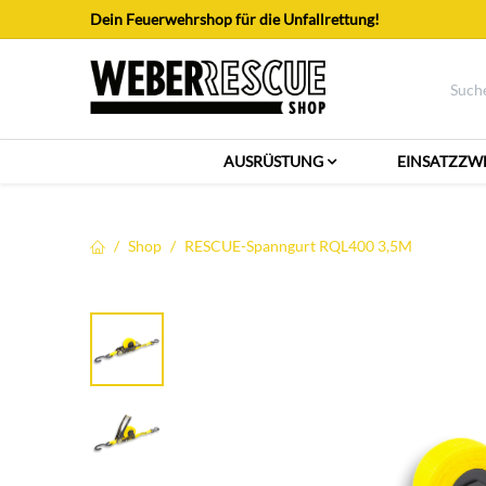
Zum Inhalt springen
Dein Feuerwehrshop für die Unfallrettung!
AUSRÜSTUNG
EINSATZZW
Shop
RESCUE-Spanngurt RQL400 3,5M