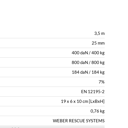
3,5 m
25 mm
400 daN / 400 kg
800 daN / 800 kg
184 daN / 184 kg
7%
EN 12195-2
19 x 6 x 10 cm [LxBxH]
0,76 kg
WEBER RESCUE SYSTEMS