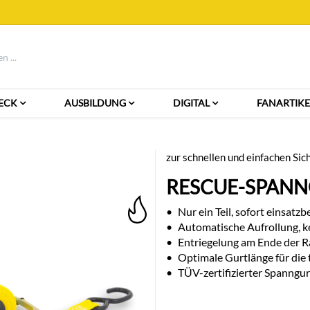
ECK
AUSBILDUNG
DIGITAL
FANARTIKE
zur schnellen und einfachen Sic
RESCUE-SPANN
•
Nur ein Teil, sofort einsatzb
•
Automatische Aufrollung, 
•
Entriegelung am Ende der R
•
Optimale Gurtlänge für die 
•
TÜV-zertifizierter Spanngur