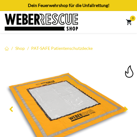
Zum Inhalt springen
Dein Feuerwehrshop für die Unfallrettung!
0
Shop
PAT-SAFE Patientenschutzdecke