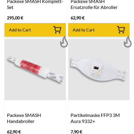
Packexe SMASH Komplett-
Packexe SMASH
Set
Ersatzrolle für Abroller
295,00
€
62,90
€
Add to Cart
Add to Cart
Packexe SMASH
Partikelmaske FFP3 3M
Handabroller
Aura 9332+
62,90
€
7,90
€