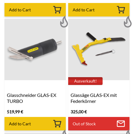
Add to Cart
Add to Cart
Ausverkauft!
Glasschneider GLAS-EX
Glassäge GLAS-EX mit
TURBO
Federkörner
519,99
€
325,00
€
Add to Cart
Out of Stock