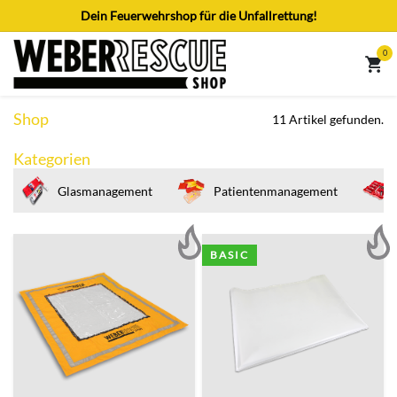
Zum Inhalt springen
Dein Feuerwehrshop für die Unfallrettung!
0
Shop
11 Artikel gefunden.
Kategorien
Glasmanagement
Patientenmanagement
BASIC