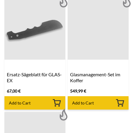
Ersatz-Sägeblatt für GLAS-
Glasmanagement-Set im
EX
Koffer
67,00
€
549,99
€
Add to Cart
Add to Cart