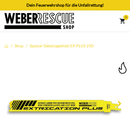
Zum Inhalt springen
Dein Feuerwehrshop für die Unfallrettung!
0
Shop
Spezial-Säbelsägeblatt EX PLUS 230