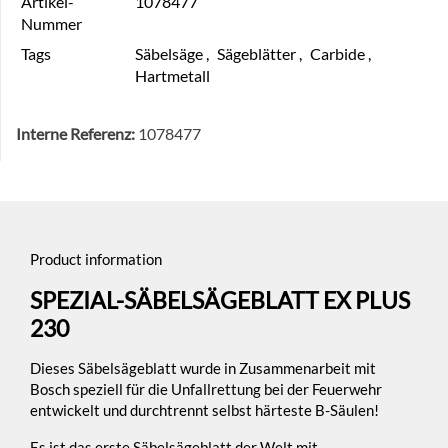
Artikel-
1078477
Nummer
Tags
Säbelsäge
,
Sägeblätter
,
Carbide
,
Hartmetall
Interne Referenz:
1078477
Product information
SPEZIAL-SÄBELSÄGEBLATT EX PLUS
230
Dieses Säbelsägeblatt wurde in Zusammenarbeit mit
Bosch speziell für die Unfallrettung bei der Feuerwehr
entwickelt und durchtrennt selbst härteste B-Säulen!
Es ist das erste Säbelsägeblatt der Welt mit