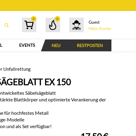
0
0
Guest
Mein Konto
L
EVENTS
NEU
RESTPOSTEN
er Unfallrettung
SÄGEBLATT EX 150
entwickeltes Säbelsägeblatt
stärkte Blattkörper und optimierte Verankerung der
 für hochfestes Metall
säge-Modelle
on und als Set verfügbar!