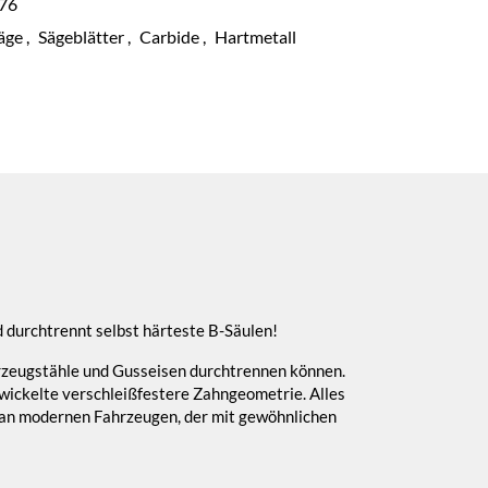
76
äge
,
Sägeblätter
,
Carbide
,
Hartmetall
 durchtrennt selbst härteste B-Säulen!
hrzeugstähle und Gusseisen durchtrennen können.
twickelte verschleißfestere Zahngeometrie. Alles
g an modernen Fahrzeugen, der mit gewöhnlichen