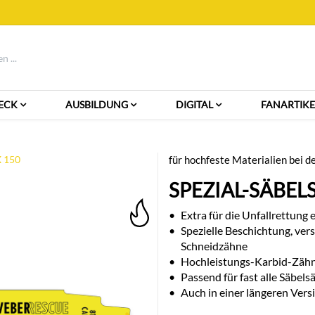
ECK
AUSBILDUNG
DIGITAL
FANARTIKE
X 150
für hochfeste Materialien bei d
SPEZIAL-SÄBEL
•
Extra für die Unfallrettung 
•
Spezielle Beschichtung, ver
Schneidzähne
•
Hochleistungs-Karbid-Zähne
•
Passend für fast alle Säbel
•
Auch in einer längeren Versi