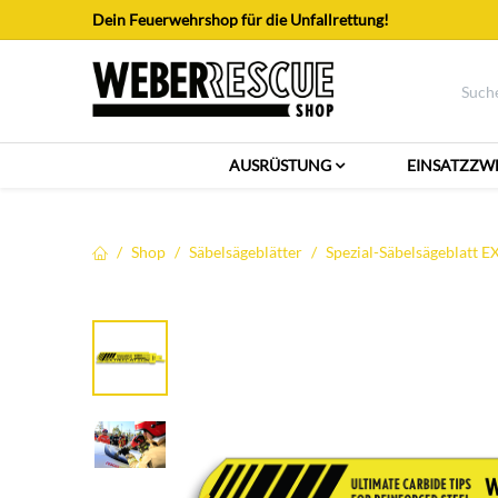
Zum Inhalt springen
Dein Feuerwehrshop für die Unfallrettung!
AUSRÜSTUNG
EINSATZZW
Shop
Säbelsägeblätter
Spezial-Säbelsägeblatt E