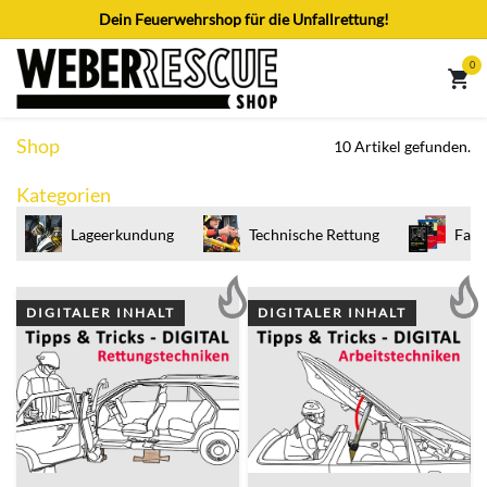
Zum Inhalt springen
Dein Feuerwehrshop für die Unfallrettung!
0
Shop
10 Artikel gefunden.
Kategorien
Lageerkundung
Technische Rettung
Fach
DIGITALER INHALT
DIGITALER INHALT