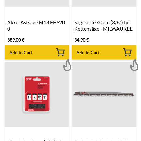
Akku-Astsäge M18 FHS20-
Sägekette 40 cm (3/8") für
0
Kettensäge - MILWAUKEE
389,00
€
34,90
€
Add to Cart
Add to Cart