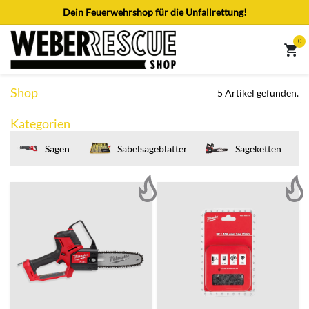
Zum Inhalt springen
Dein Feuerwehrshop für die Unfallrettung!
0
Shop
5 Artikel gefunden.
Kategorien
Sägen
Säbelsägeblätter
Sägeketten