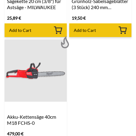
Sägekette 20 cm (3/8") für
Grünholz-Säbelsägeblätter
Astsäge - MILWAUKEE
(3 Stück) 240 mm
MILWAUKEE
25,89
€
19,50
€
Add to Cart
Add to Cart
Akku-Kettensäge 40cm
M18 FCHS-0
479,00
€