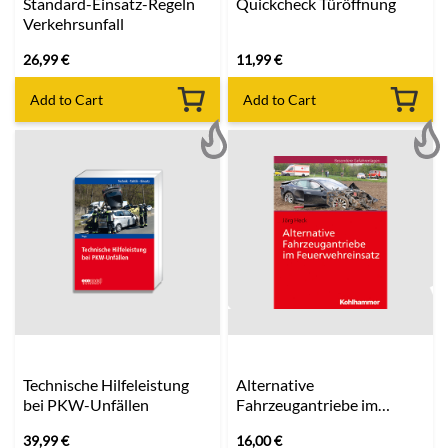
Standard-Einsatz-Regeln
Quickcheck Türöffnung
Verkehrsunfall
26,99
€
11,99
€
Add to Cart
Add to Cart
Technische Hilfeleistung
Alternative
bei PKW-Unfällen
Fahrzeugantriebe im
Feuerwehreinsatz
39,99
€
16,00
€