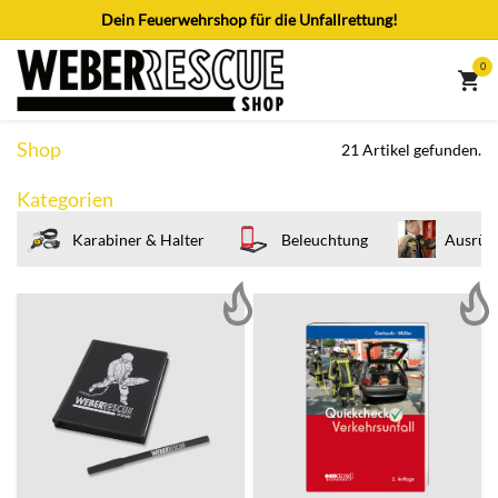
Zum Inhalt springen
Dein Feuerwehrshop für die Unfallrettung!
0
Shop
21 Artikel gefunden.
Kategorien
Karabiner & Halter
Beleuchtung
Ausrüst