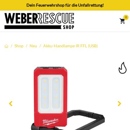
Zum Inhalt springen
Dein Feuerwehrshop für die Unfallrettung!
0
Shop
Neu
Akku-Handlampe IR FFL (USB)