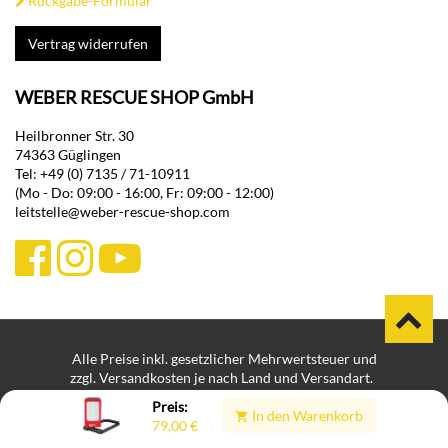
Rückgabe-Formular
Vertrag widerrufen
WEBER RESCUE SHOP GmbH
Heilbronner Str. 30
74363 Güglingen
Tel: +49 (0) 7135 / 71-10911
(Mo - Do: 09:00 - 16:00, Fr: 09:00 - 12:00)
leitstelle@weber-rescue-shop.com
Alle Preise inkl. gesetzlicher Mehrwertsteuer und
zzgl. Versandkosten je nach Land und Versandart.
Bei Lieferungen in Nicht-EU-Länder können zusätzliche Zölle,
Preis:
In den Warenkorb
Steuern und Gebühren anfallen.
79,00
€
Impressum
Datenschutz
Hinweisgeberplattform
|
|
|