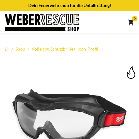
Zum Inhalt springen
Dein Feuerwehrshop für die Unfallrettung!
0
Shop
Vollsicht-Schutzbrille (Hoch-Profil)