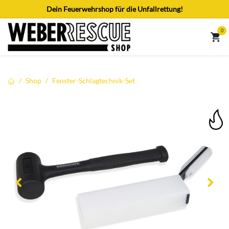
Zum Inhalt springen
Dein Feuerwehrshop für die Unfallrettung!
0
Shop
Fenster-Schlagtechnik-Set