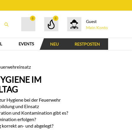
0
0
Guest
Mein Konto
L
EVENTS
NEU
RESTPOSTEN
Feuerwehreinsatz
YGIENE IM
LTAG
zur Hygiene bei der Feuerwehr
bildung und Einsatz
ration und Kontamination gibt es?
ination erfolgen?
 korrekt an- und abgelegt?