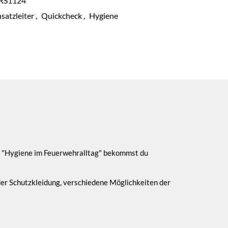
RS1124
nsatzleiter
,
Quickcheck
,
Hygiene
k "Hygiene im Feuerwehralltag" bekommst du
der Schutzkleidung, verschiedene Möglichkeiten der