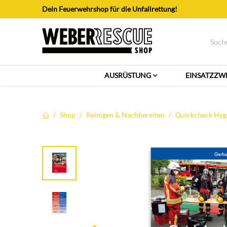
Zum Inhalt springen
Dein Feuerwehrshop für die Unfallrettung!
AUSRÜSTUNG
EINSATZZW
Shop
Reinigen & Nachbereiten
Quickcheck Hygi