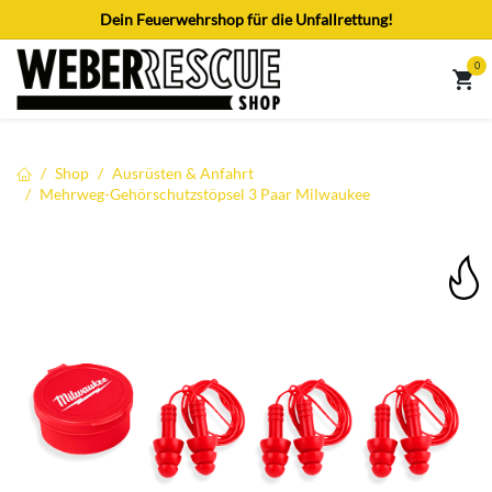
Zum Inhalt springen
Dein Feuerwehrshop für die Unfallrettung!
0
Shop
Ausrüsten & Anfahrt
Mehrweg-Gehörschutzstöpsel 3 Paar Milwaukee