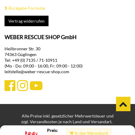
Rückgabe-Formular
Vertrag widerrufen
WEBER RESCUE SHOP GmbH
Heilbronner Str. 30
74363 Güglingen
Tel: +49 (0) 7135 / 71-10911
(Mo - Do: 09:00 - 16:00, Fr: 09:00 - 12:00)
leitstelle@weber-rescue-shop.com
Alle Preise inkl. gesetzlicher Mehrwertsteuer und
zzgl. Versandkosten je nach Land und Versandart.
Bei Lieferungen in Nicht-EU-Länder können zusätzliche Zölle,
Preis:
In den Warenkorb
Steuern und Gebühren anfallen.