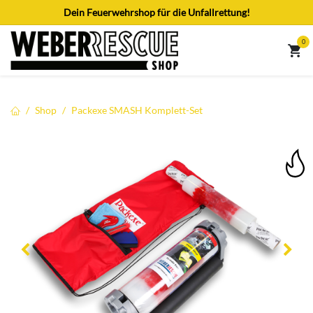
Zum Inhalt springen
Dein Feuerwehrshop für die Unfallrettung!
0
Shop
Packexe SMASH Komplett-Set