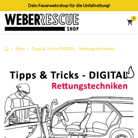
Zum Inhalt springen
Dein Feuerwehrshop für die Unfallrettung!
0
Shop
Tipps & Tricks DIGITAL - Rettungstechniken