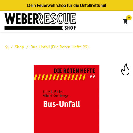
Zum Inhalt springen
Dein Feuerwehrshop für die Unfallrettung!
0
Shop
Bus-Unfall (Die Roten Hefte 99)