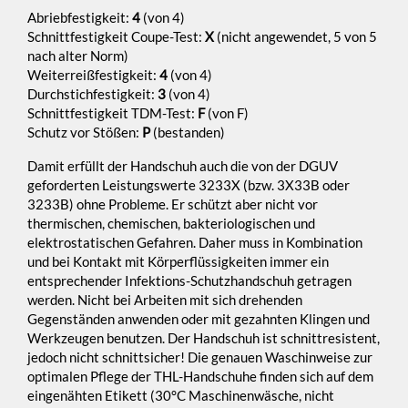
Abriebfestigkeit:
4
(von 4)
Schnittfestigkeit Coupe-Test:
X
(nicht angewendet, 5 von 5
nach alter Norm)
Weiterreißfestigkeit:
4
(von 4)
Durchstichfestigkeit:
3
(von 4)
Schnittfestigkeit TDM-Test:
F
(von F)
Schutz vor Stößen:
P
(bestanden)
Damit erfüllt der Handschuh auch die von der DGUV
geforderten Leistungswerte 3233X (bzw. 3X33B oder
3233B) ohne Probleme. Er schützt aber nicht vor
thermischen, chemischen, bakteriologischen und
elektrostatischen Gefahren. Daher muss in Kombination
und bei Kontakt mit Körperflüssigkeiten immer ein
entsprechender Infektions-Schutzhandschuh getragen
werden. Nicht bei Arbeiten mit sich drehenden
Gegenständen anwenden oder mit gezahnten Klingen und
Werkzeugen benutzen. Der Handschuh ist schnittresistent,
jedoch nicht schnittsicher! Die genauen Waschinweise zur
optimalen Pflege der THL-Handschuhe finden sich auf dem
eingenähten Etikett (30°C Maschinenwäsche, nicht