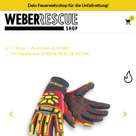
Zum Inhalt springen
Dein Feuerwehrshop für die Unfallrettung!
0
Shop
Ausrüsten & Anfahrt
TH-Handschuh XTREME RESCUE 4011W