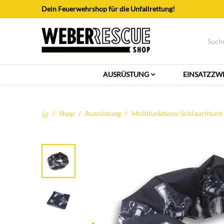
Zum Inhalt springen
Dein Feuerwehrshop für die Unfallrettung!
AUSRÜSTUNG
EINSATZZW
Shop
Ausrüstung
Multifunktions-Schlauchtuch 