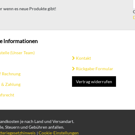
ter wenn es neue Produkte gibt!
G
D
e Informationen
stelle (Unser Team)
Kontakt
Rückgabe-Formular
f Rechnung
Vertrag widerrufen
 & Zahlung
fsrecht
rsandkosten je nach Land und Versandart.
le, Steuern und Gebühren anfallen.
tteriegesetzhinweis
Cookie-Einstellungen
|