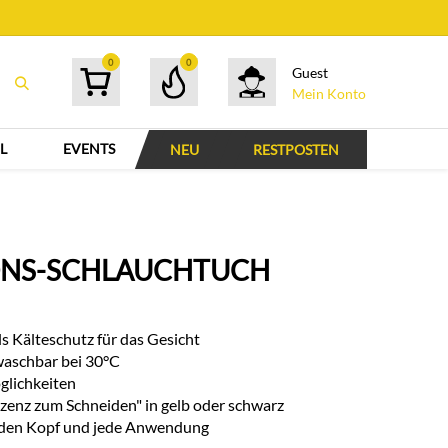
0
0
Guest
Mein Konto
L
EVENTS
NEU
RESTPOSTEN
ONS-SCHLAUCHTUCH
s Kälteschutz für das Gesicht
aschbar bei 30°C
glichkeiten
enz zum Schneiden" in gelb oder schwarz
jeden Kopf und jede Anwendung