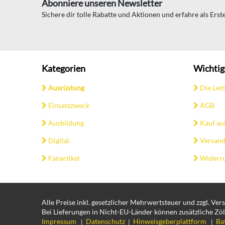
Abonniere unseren Newsletter
Sichere dir tolle Rabatte und Aktionen und erfahre als Ers
Kategorien
Wichtig
Ausrüstung
Die Leit
Einsatzzweck
AGB
Ausbildung
Kauf au
Digital
Versand
Fanartikel
Widerru
Alle Preise inkl. gesetzlicher Mehrwertsteuer und zzgl. Ve
Bei Lieferungen in Nicht-EU-Länder können zusätzliche Zöl
Impressum
Datenschutz
Hinweisgeberplattform
Ba
|
|
|