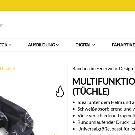
ECK
AUSBILDUNG
DIGITAL
FANARTIKE
(Tüchle)
Bandana im Feuerwehr-Design
MULTIFUNKTI
(TÜCHLE)
•
Ideal unter dem Helm und al
•
Schweißabsorbierend und w
•
Viele verschiedene Tragemö
•
Rundumlaufender Druck "Liz
•
Universalgröße, passt für 