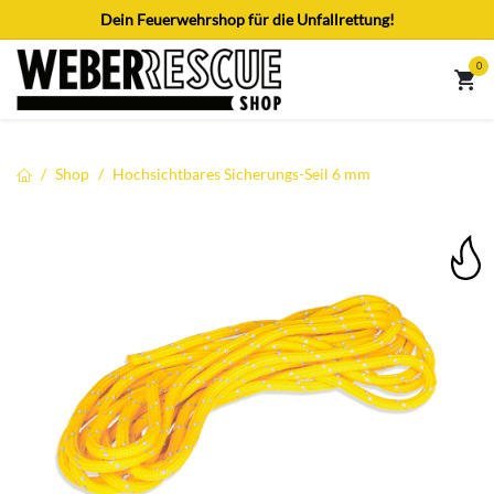
Zum Inhalt springen
Dein Feuerwehrshop für die Unfallrettung!
0
Shop
Hochsichtbares Sicherungs-Seil 6 mm