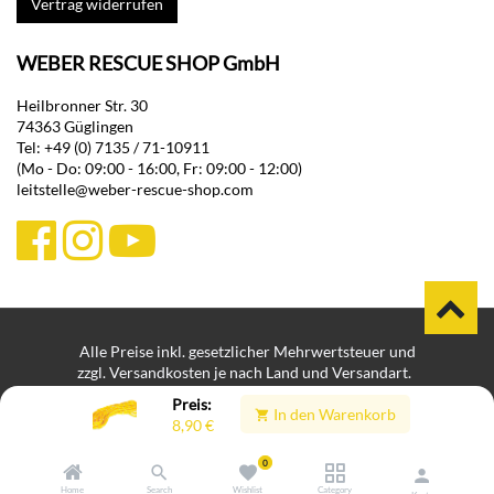
Vertrag widerrufen
WEBER RESCUE SHOP GmbH
Heilbronner Str. 30
74363 Güglingen
Tel: +49 (0) 7135 / 71-10911
(Mo - Do: 09:00 - 16:00, Fr: 09:00 - 12:00)
leitstelle@weber-rescue-shop.com
Alle Preise inkl. gesetzlicher Mehrwertsteuer und
zzgl. Versandkosten je nach Land und Versandart.
Bei Lieferungen in Nicht-EU-Länder können zusätzliche Zölle,
Preis:
In den Warenkorb
Steuern und Gebühren anfallen.
8,90
€
Impressum
Datenschutz
Hinweisgeberplattform
|
|
|
Batteriegesetzhinweis
Cookie-Einstellungen
|
0
Home
Search
Wishlist
Category