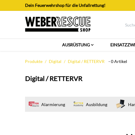
Zum Inhalt springen
Dein Feuerwehrshop für die Unfallrettung!
AUSRÜSTUNG
EINSATZZW
Produkte
Digital
Digital / RETTERVR
- 0 Artikel
Digital / RETTERVR
Alarmierung
Ausbildung
Ha