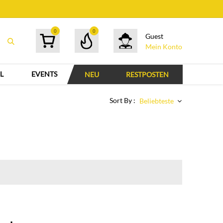
0
0
Guest
Mein Konto
L
EVENTS
NEU
RESTPOSTEN
Sort By :
Beliebteste