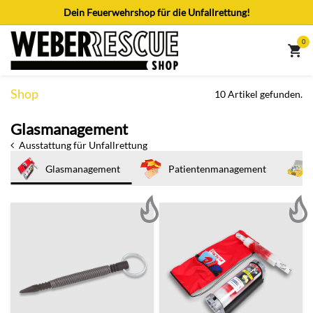
Zum Inhalt springen
Dein Feuerwehrshop für die Unfallrettung!
0
Shop
10 Artikel gefunden.
Glasmanagement
Ausstattung für Unfallrettung
Glasmanagement
Patientenmanagement