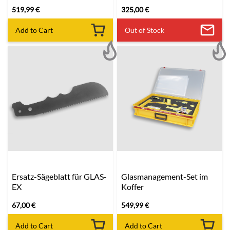
519,99
€
325,00
€
Add to Cart
Out of Stock
Ersatz-Sägeblatt für GLAS-
Glasmanagement-Set im
EX
Koffer
67,00
€
549,99
€
Add to Cart
Add to Cart