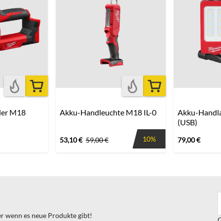
ler M18
Akku-Handleuchte M18 IL-0
Akku-Handl
(USB)
10%
53,10
€
59,00
€
79,00
€
ter wenn es neue Produkte gibt!
G