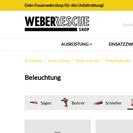
Zum Inhalt springen
Dein Feuerwehrshop für die Unfallrettung!
AUSRÜSTUNG
EINSATZZW
Produkte
Ausrüstung
Akku-Geräte
Arbeitsgeräte
Beleuchtung
Sägen
Bohrer
Schleifer