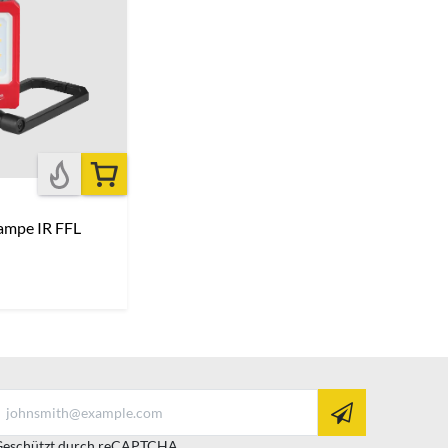
ampe IR FFL
eschützt durch reCAPTCHA.