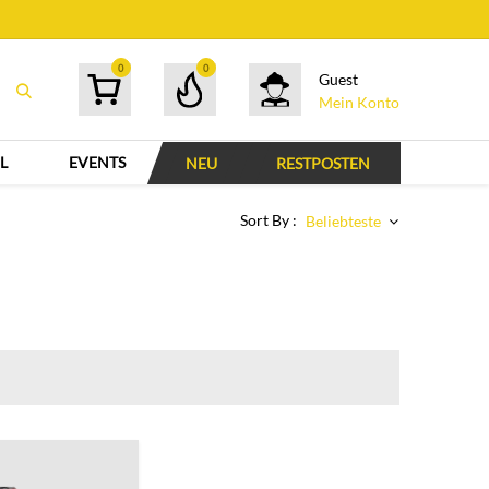
0
0
Guest
Mein Konto
L
EVENTS
NEU
RESTPOSTEN
Sort By :
Beliebteste