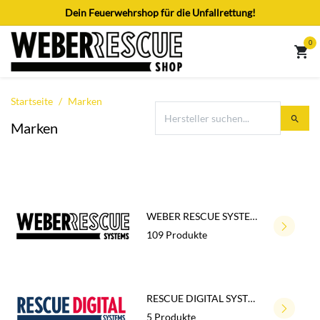
Zum Inhalt springen
Dein Feuerwehrshop für die Unfallrettung!
0
Startseite
Marken
Marken
WEBER RESCUE SYSTEMS
109 Produkte
RESCUE DIGITAL SYSTEMS
5 Produkte