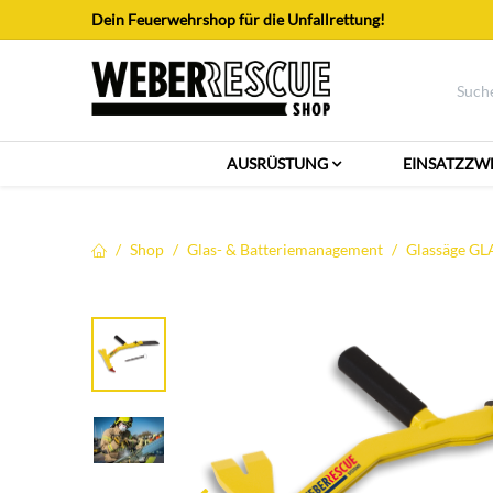
Zum Inhalt springen
Dein Feuerwehrshop für die Unfallrettung!
AUSRÜSTUNG
EINSATZZW
Shop
Glas- & Batteriemanagement
Glassäge GL