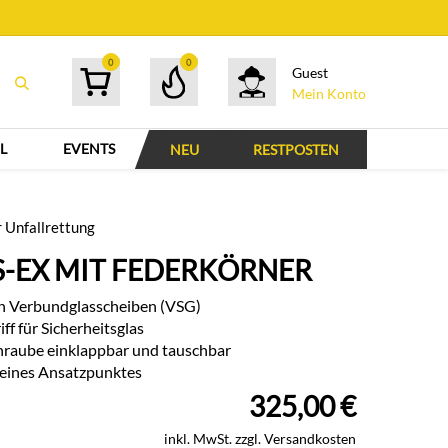
0
0
Guest
Mein Konto
L
EVENTS
NEU
RESTPOSTEN
r Unfallrettung
S-EX MIT FEDERKÖRNER
on Verbundglasscheiben (VSG)
ff für Sicherheitsglas
chraube einklappbar und tauschbar
 eines Ansatzpunktes
325,00
€
inkl. MwSt. zzgl. Versandkosten