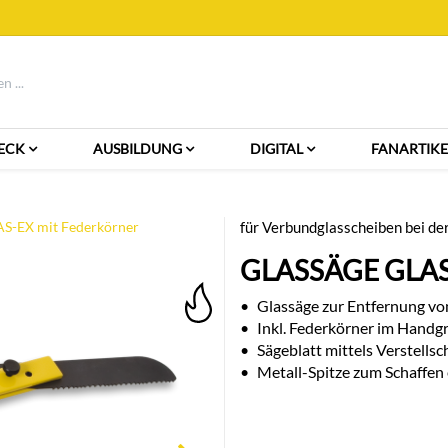
ECK
AUSBILDUNG
DIGITAL
FANARTIKE
AS-EX mit Federkörner
für Verbundglasscheiben bei de
GLASSÄGE GLA
•
Glassäge zur Entfernung v
•
Inkl. Federkörner im Handgri
•
Sägeblatt mittels Verstells
•
Metall-Spitze zum Schaffen