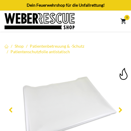
Zum Inhalt springen
Dein Feuerwehrshop für die Unfallrettung!
0
Shop
Patientenbetreuung & -Schutz
Patientenschutzfolie antistatisch