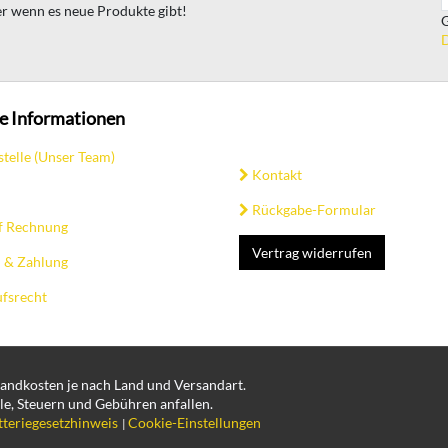
ter wenn es neue Produkte gibt!
G
D
e Informationen
stelle (Unser Team)
Kontakt
Rückgabe-Formular
f Rechnung
Vertrag widerrufen
 & Zahlung
fsrecht
rsandkosten je nach Land und Versandart.
le, Steuern und Gebühren anfallen.
tteriegesetzhinweis
Cookie-Einstellungen
|