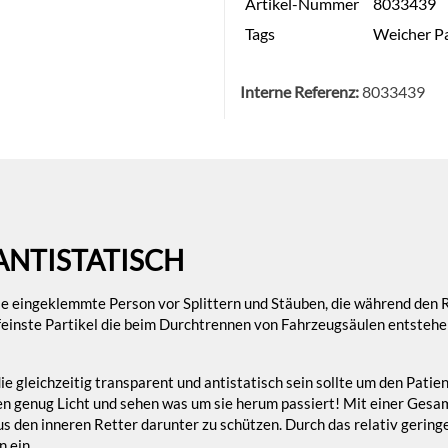
Artikel-Nummer
8033439
Tags
Weicher P
Interne Referenz:
8033439
ANTISTATISCH
die eingeklemmte Person vor Splittern und Stäuben, die während den
feinste Partikel die beim Durchtrennen von Fahrzeugsäulen entsteh
, die gleichzeitig transparent und antistatisch sein sollte um den Pat
aben genug Licht und sehen was um sie herum passiert! Mit einer Gesa
s den inneren Retter darunter zu schützen. Durch das relativ geringe
 ein.