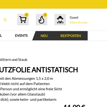
0
0
Guest
Mein Konto
L
EVENTS
NEU
RESTPOSTEN
littern und Staub
UTZFOLIE ANTISTATISCH
 mit den Abmessungen 1,5 x 2,0 m
nd klebt nicht auf dem Patienten
 Person und ermöglicht eine freie Sicht
täuben (vor allem Glasstaub)
dick), sowie keim- und partikelarm