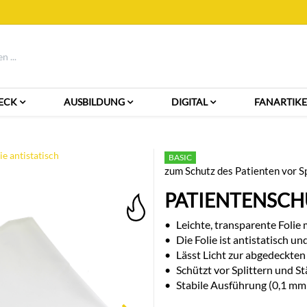
ECK
AUSBILDUNG
DIGITAL
FANARTIKE
e antistatisch
BASIC
zum Schutz des Patienten vor Sp
PATIENTENSCH
•
Leichte, transparente Folie
•
Die Folie ist antistatisch u
•
Lässt Licht zur abgedeckten
•
Schützt vor Splittern und S
•
Stabile Ausführung (0,1 mm 