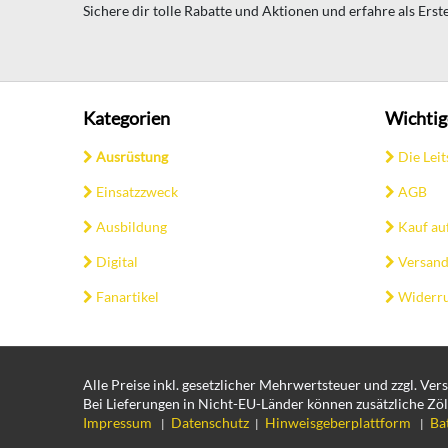
Sichere dir tolle Rabatte und Aktionen und erfahre als Ers
Kategorien
Wichtig
Ausrüstung
Die Leit
Einsatzzweck
AGB
Ausbildung
Kauf au
Digital
Versand
Fanartikel
Widerru
Alle Preise inkl. gesetzlicher Mehrwertsteuer und zzgl. Ve
Bei Lieferungen in Nicht-EU-Länder können zusätzliche Zöl
Impressum
Datenschutz
Hinweisgeberplattform
Ba
|
|
|