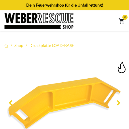
Zum Inhalt springen
Dein Feuerwehrshop für die Unfallrettung!
0
Shop
Druckplatte LOAD-BASE