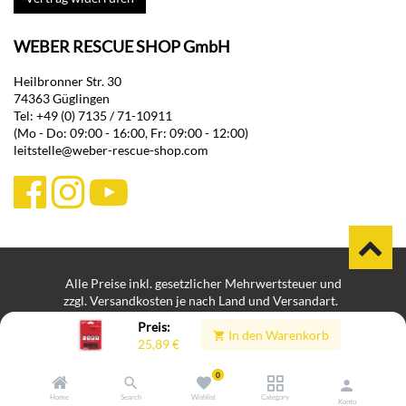
WEBER RESCUE SHOP GmbH
Heilbronner Str. 30
74363 Güglingen
Tel: +49 (0) 7135 / 71-10911
(Mo - Do: 09:00 - 16:00, Fr: 09:00 - 12:00)
leitstelle@weber-rescue-shop.com
Alle Preise inkl. gesetzlicher Mehrwertsteuer und
zzgl. Versandkosten je nach Land und Versandart.
Bei Lieferungen in Nicht-EU-Länder können zusätzliche Zölle,
Preis:
In den Warenkorb
Steuern und Gebühren anfallen.
25,89
€
Impressum
Datenschutz
Hinweisgeberplattform
|
|
|
Batteriegesetzhinweis
Cookie-Einstellungen
|
0
Home
Search
Wishlist
Category
Konto