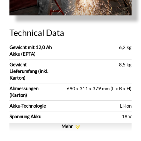
Technical Data
Gewicht mit 12,0 Ah
6,2 kg
Akku (EPTA)
Gewicht
8,5 kg
Lieferumfang (inkl.
Karton)
Abmessungen
690 x 311 x 379 mm (L x B x H)
(Karton)
Akku-Technologie
Li-ion
Spannung Akku
18 V
Mehr