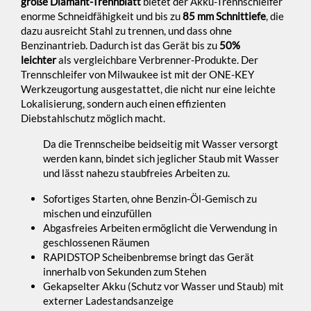
große Diamant-Trennblatt
bietet der Akku-Trennschleifer
enorme Schneidfähigkeit und bis zu
85 mm Schnittiefe
, die
dazu ausreicht Stahl zu trennen, und dass ohne
Benzinantrieb. Dadurch ist das Gerät bis zu
50%
leichter
als vergleichbare Verbrenner-Produkte. Der
Trennschleifer von Milwaukee ist mit der ONE-KEY
Werkzeugortung ausgestattet, die nicht nur eine leichte
Lokalisierung, sondern auch einen effizienten
Diebstahlschutz möglich macht.
Da die Trennscheibe beidseitig mit Wasser versorgt
werden kann, bindet sich jeglicher Staub mit Wasser
und lässt nahezu staubfreies Arbeiten zu.
Sofortiges Starten, ohne Benzin-Öl-Gemisch zu
mischen und einzufüllen
Abgasfreies Arbeiten ermöglicht die Verwendung in
geschlossenen Räumen
RAPIDSTOP Scheibenbremse bringt das Gerät
innerhalb von Sekunden zum Stehen
Gekapselter Akku (Schutz vor Wasser und Staub) mit
externer Ladestandsanzeige