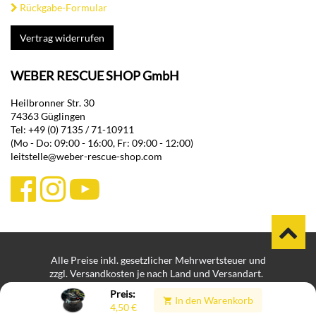
Rückgabe-Formular
Vertrag widerrufen
WEBER RESCUE SHOP GmbH
Heilbronner Str. 30
74363 Güglingen
Tel: +49 (0) 7135 / 71-10911
(Mo - Do: 09:00 - 16:00, Fr: 09:00 - 12:00)
leitstelle@weber-rescue-shop.com
Alle Preise inkl. gesetzlicher Mehrwertsteuer und
zzgl. Versandkosten je nach Land und Versandart.
Bei Lieferungen in Nicht-EU-Länder können zusätzliche Zölle,
Preis:
In den Warenkorb
Steuern und Gebühren anfallen.
4,50
€
Impressum
Datenschutz
Hinweisgeberplattform
|
|
|