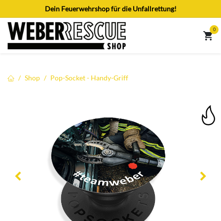
Zum Inhalt springen
Dein Feuerwehrshop für die Unfallrettung!
0
Shop
Pop-Socket - Handy-Griff