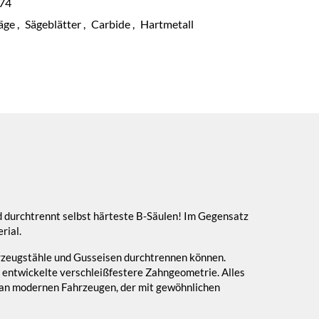
74
äge
,
Sägeblätter
,
Carbide
,
Hartmetall
d durchtrennt selbst härteste B-Säulen! Im Gegensatz
rial.
hrzeugstähle und Gusseisen durchtrennen können.
s entwickelte verschleißfestere Zahngeometrie. Alles
g an modernen Fahrzeugen, der mit gewöhnlichen