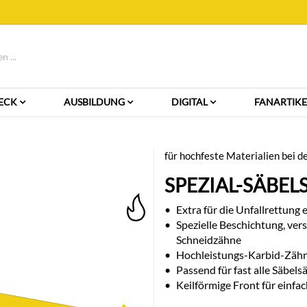
ECK
AUSBILDUNG
DIGITAL
FANARTIKE
für hochfeste Materialien bei d
SPEZIAL-SÄBEL
•
Extra für die Unfallrettung 
•
Spezielle Beschichtung, ver
Schneidzähne
•
Hochleistungs-Karbid-Zähne
•
Passend für fast alle Säbel
•
Keilförmige Front für einfa