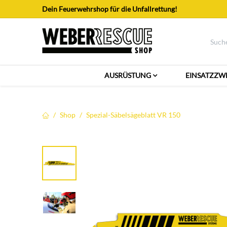
Zum Inhalt springen
Dein Feuerwehrshop für die Unfallrettung!
AUSRÜSTUNG
EINSATZZW
Shop
Spezial-Säbelsägeblatt VR 150