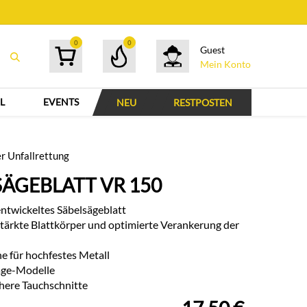
0
0
Guest
Mein Konto
L
EVENTS
NEU
RESTPOSTEN
er Unfallrettung
SÄGEBLATT VR 150
entwickeltes Säbelsägeblatt
stärkte Blattkörper und optimierte Verankerung der
 für hochfestes Metall
säge-Modelle
chere Tauchschnitte