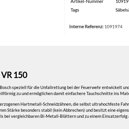
Artikel-Nummer
10919
Tags
Säbels
Interne Referenz:
1091974
 VR 150
osch speziell für die Unfallrettung bei der Feuerwehr entwickelt un
lförmig zu und ermöglichen damit einfachere Tauchschnitte ins Mate
überzogenen Hartmetall-Schneidzähnen, die selbst ultrahochfeste Fa
 mm Stärke besonders stabil (kein Abbrechen) und besitzt eine eigen
als bei vergleichbaren Bi-Metall-Blättern und zu einem Einsatzerfol