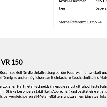
Artikel-Nummer
10919
Tags
Säbels
Interne Referenz:
1091974
 VR 150
osch speziell für die Unfallrettung bei der Feuerwehr entwickelt un
lförmig zu und ermöglichen damit einfachere Tauchschnitte ins Mate
überzogenen Hartmetall-Schneidzähnen, die selbst ultrahochfeste Fa
 mm Stärke besonders stabil (kein Abbrechen) und besitzt eine eigen
als bei vergleichbaren Bi-Metall-Blättern und zu einem Einsatzerfol