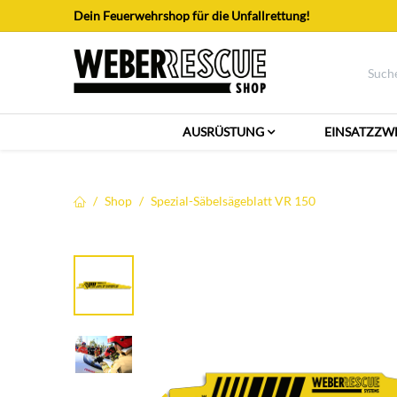
Zum Inhalt springen
Dein Feuerwehrshop für die Unfallrettung!
AUSRÜSTUNG
EINSATZZW
Shop
Spezial-Säbelsägeblatt VR 150