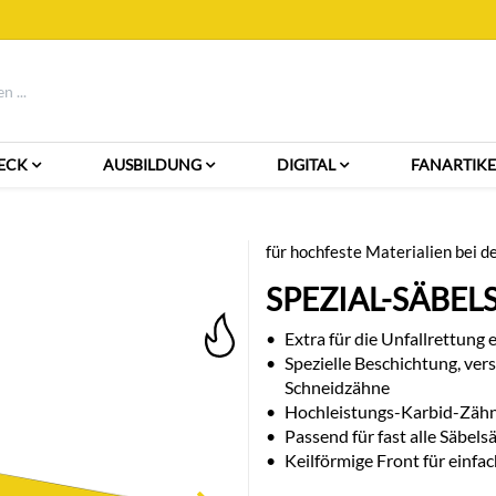
ECK
AUSBILDUNG
DIGITAL
FANARTIKE
für hochfeste Materialien bei d
SPEZIAL-SÄBEL
•
Extra für die Unfallrettung 
•
Spezielle Beschichtung, ver
Schneidzähne
•
Hochleistungs-Karbid-Zähne
•
Passend für fast alle Säbel
•
Keilförmige Front für einfa