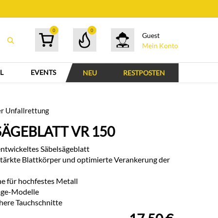
0
0
Guest
Mein Konto
L
EVENTS
NEU
RESTPOSTEN
er Unfallrettung
SÄGEBLATT VR 150
entwickeltes Säbelsägeblatt
stärkte Blattkörper und optimierte Verankerung der
 für hochfestes Metall
säge-Modelle
chere Tauchschnitte