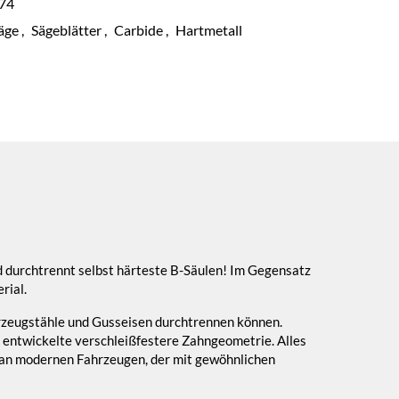
74
äge
,
Sägeblätter
,
Carbide
,
Hartmetall
d durchtrennt selbst härteste B-Säulen! Im Gegensatz
rial.
hrzeugstähle und Gusseisen durchtrennen können.
s entwickelte verschleißfestere Zahngeometrie. Alles
g an modernen Fahrzeugen, der mit gewöhnlichen