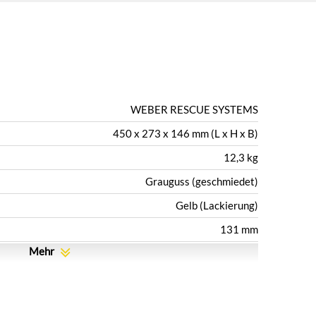
WEBER RESCUE SYSTEMS
450 x 273 x 146 mm (L x H x B)
12,3 kg
Grauguss (geschmiedet)
Gelb (Lackierung)
Mehr