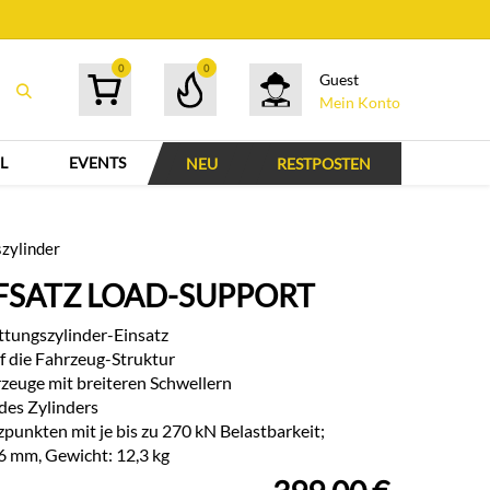
0
0
Guest
Mein Konto
L
EVENTS
NEU
RESTPOSTEN
szylinder
SATZ LOAD-SUPPORT
ttungszylinder-Einsatz
uf die Fahrzeug-Struktur
zeuge mit breiteren Schwellern
des Zylinders
punkten mit je bis zu 270 kN Belastbarkeit;
6 mm, Gewicht: 12,3 kg