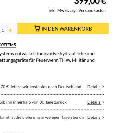
399,00
€
inkl. MwSt. zzgl. Versandkosten
IN DEN WARENKORB
SYSTEMS
stems entwickelt innovative hydraulische und
ttungsgeräte für Feuerwehr, THW, Militär und
70 € liefern wir kostenlos nach Deutschland
Details
 Gib ihn innerhalb von 30 Tage zurück
Details
 damit ist die Lieferung in wenigen Tagen bei dir
Details