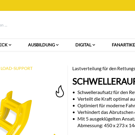
ECK
AUSBILDUNG
DIGITAL
FANARTIKE
tz LOAD-SUPPORT
Lastverteilung für den Rettung
SCHWELLERAUF
•
Schwelleraufsatz für den Re
•
Verteilt die Kraft optimal a
•
Optimiert für moderne Fahr
•
Verhindert das Abrutschen 
•
Mit 5 ausgeklügelten Ansatz
Abmessung: 450 x 273 x 14