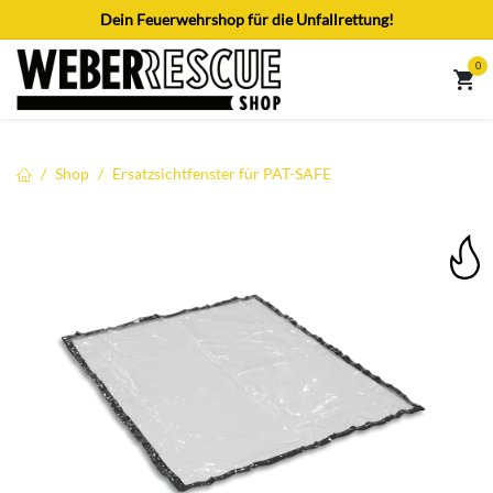
Zum Inhalt springen
Dein Feuerwehrshop für die Unfallrettung!
0
Shop
Ersatzsichtfenster für PAT-SAFE