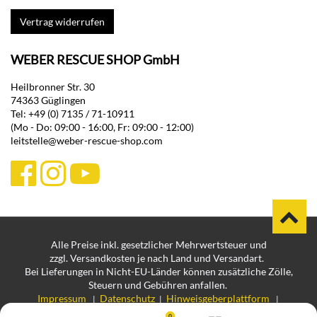
Vertrag widerrufen
WEBER RESCUE SHOP GmbH
Heilbronner Str. 30
74363 Güglingen
Tel: +49 (0) 7135 / 71-10911
(Mo - Do: 09:00 - 16:00, Fr: 09:00 - 12:00)
leitstelle@weber-rescue-shop.com
Alle Preise inkl. gesetzlicher Mehrwertsteuer und
zzgl. Versandkosten je nach Land und Versandart.
Bei Lieferungen in Nicht-EU-Länder können zusätzliche Zölle,
Steuern und Gebühren anfallen.
Impressum
Datenschutz
Hinweisgeberplattform
|
|
|
Batteriegesetzhinweis
Cookie-Einstellungen
|
0