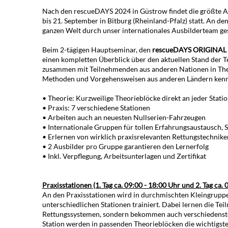
Nach den rescueDAYS 2024 in Güstrow findet die größte Au
bis 21. September in Bitburg (Rheinland-Pfalz) statt. An d
ganzen Welt durch unser internationales Ausbilderteam ge
Beim 2-tägigen Hauptseminar, den
rescueDAYS ORIGINAL
einen kompletten Überblick über den aktuellen Stand der T
zusammen mit Teilnehmenden aus anderen Nationen in Theo
Methoden und Vorgehensweisen aus anderen Ländern kenn
• Theorie: Kurzweilige Theorieblöcke direkt an jeder Stati
• Praxis: 7 verschiedene Stationen
• Arbeiten auch an neuesten Nullserien-Fahrzeugen
• Internationale Gruppen für tollen Erfahrungsaustausch,
• Erlernen von wirklich praxisrelevanten Rettungstechnike
• 2 Ausbilder pro Gruppe garantieren den Lernerfolg
• Inkl. Verpflegung, Arbeitsunterlagen und Zertifikat
Praxisstationen (1. Tag ca. 09:00 - 18:00 Uhr und 2. Tag ca. 
An den Praxisstationen wird in durchmischten Kleingruppe
unterschiedlichen Stationen trainiert. Dabei lernen die T
Rettungssystemen, sondern bekommen auch verschiedenste R
Station werden in passenden Theorieblöcken die wichtigsten