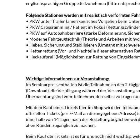
englischsprachigen Gruppe teilzunehmen (bitte entsprech
Folgende Stationen werden mit realistisch verformten Fah
• PKW unter Trailer (amerikanisches Vorgehen beim Unterf
• PKW Crossramming / Patient im Fokus (Rettungszylinder
• PKW auf Autobahnbarriere (starke Deformierung, Sicher
• Moderne Fahrzeugtechnik (Theorie und Arbeiten mit hydr
• Heben, Sicherung und Stabilisieren (Umgang mit schweren
• Kettenrettung (Vor- und Nachteile dieser alternativen Re
• Heckaufprall (Möglichkeiten zur Rettung von Eingeklemm
Wichtige Informationen zur Veranstaltung:
Im Seminarpreis enthalten ist die Teilnahme an den 2-täg
(Download), die Verpflegung während der Veranstaltung sow
Übernachtung sind vom Teilnehmenden selbst zu tragen und
Mit dem Kauf eines Tickets hier im Shop wird der Teilnahm
offiziellen Tickets (per E-Mail an die angegebene Adresse) i
innerhalb von 14 Tagen nach der Bestellung beglichen werd
allen Kunden zugänglich zu machen.
Beim Kauf der Tickets ist es für uns noch nicht wichtig,