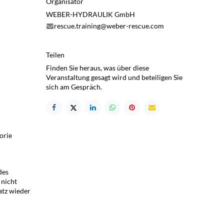
Organisator
WEBER-HYDRAULIK GmbH
rescue.training@weber-rescue.com
Teilen
Finden Sie heraus, was über diese
Veranstaltung gesagt wird und beteiligen Sie
sich am Gespräch.
orie
des
 nicht
atz wieder