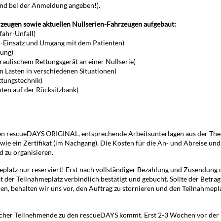
end bei der Anmeldung angeben!).
rzeugen sowie aktuellen Nullserien-Fahrzeugen aufgebaut:
ahr-Unfall)
-Einsatz und Umgang mit dem Patienten)
ung)
aulischem Rettungsgerät an einer Nullserie)
 Lasten in verschiedenen Situationen)
ttungstechnik)
ten auf der Rücksitzbank)
igen rescueDAYS ORIGINAL, entsprechende Arbeitsunterlagen aus der The
ie ein Zertifikat (im Nachgang). Die Kosten für die An- und Abreise und
 zu organisieren.
eplatz nur reserviert! Erst nach vollständiger Bezahlung und Zusendung 
st der Teilnahmeplatz verbindlich bestätigt und gebucht. Sollte der Betrag
en, behalten wir uns vor, den Auftrag zu stornieren und den Teilnahmepl
 welcher Teilnehmende zu den rescueDAYS kommt. Erst 2-3 Wochen vor der