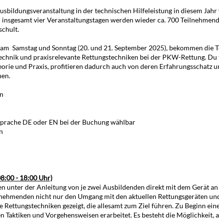
sbildungsveranstaltung in der technischen Hilfeleistung in diesem Jahr
en insgesamt vier Veranstaltungstagen werden wieder ca. 700 Teilnehmend
schult.
am Samstag und Sonntag (20. und 21. September 2025), bekommen die 
echnik und praxisrelevante Rettungstechniken bei der PKW-Rettung. Du t
rie und Praxis, profitieren dadurch auch von deren Erfahrungsschatz u
en.
on
 Sprache DE oder EN bei der Buchung wählbar
n
08:00 - 18:00 Uhr)
n unter der Anleitung von je zwei Ausbildenden direkt mit dem Gerät an
eilnehmenden nicht nur den Umgang mit den aktuellen Rettungsgeräten un
ettungstechniken gezeigt, die allesamt zum Ziel führen. Zu Beginn eine
 Taktiken und Vorgehensweisen erarbeitet. Es besteht die Möglichkeit, a