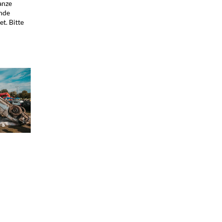
anze
ände
t. Bitte