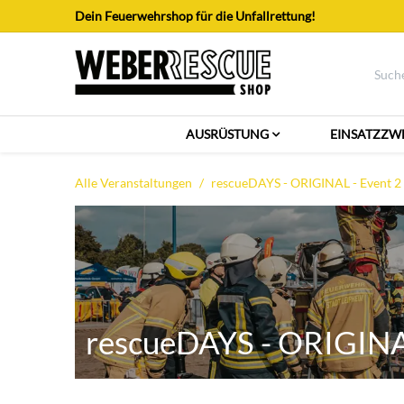
Zum Inhalt springen
Dein Feuerwehrshop für die Unfallrettung!
AUSRÜSTUNG
EINSATZZW
Alle Veranstaltungen
rescueDAYS - ORIGINAL - Event 2
rescueDAYS - ORIGINAL