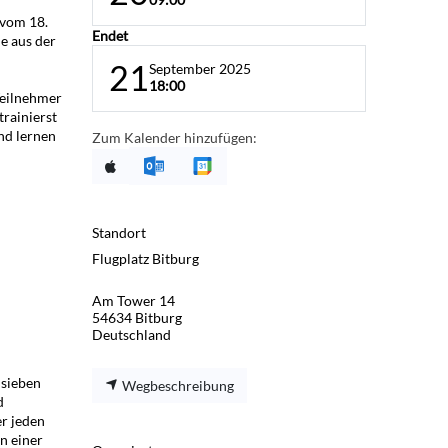
 vom 18.
Endet
e aus der
21
September 2025
18:00
Teilnehmer
rainierst
nd lernen
Zum Kalender hinzufügen:
Standort
Flugplatz Bitburg
Am Tower 14
54634 Bitburg
Deutschland
 sieben
Wegbeschreibung
d
r jeden
n einer