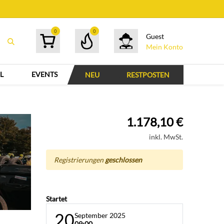
0
0
Guest
Mein Konto
L
EVENTS
NEU
RESTPOSTEN
1.178,10
€
inkl. MwSt.
Registrierungen
geschlossen
Startet
20
September 2025
09:00